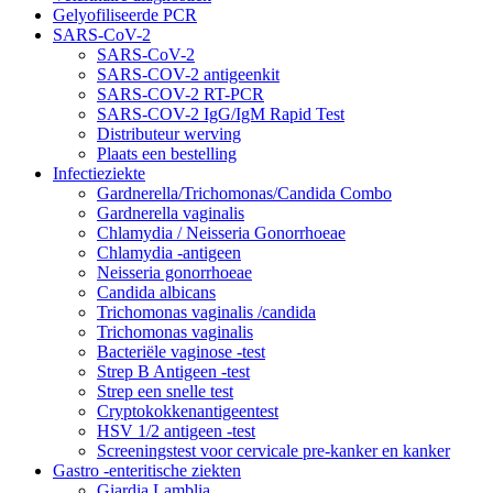
Gelyofiliseerde PCR
SARS-CoV-2
SARS-CoV-2
SARS-COV-2 antigeenkit
SARS-COV-2 RT-PCR
SARS-COV-2 IgG/IgM Rapid Test
Distributeur werving
Plaats een bestelling
Infectieziekte
Gardnerella/Trichomonas/Candida Combo
Gardnerella vaginalis
Chlamydia / Neisseria Gonorrhoeae
Chlamydia -antigeen
Neisseria gonorrhoeae
Candida albicans
Trichomonas vaginalis /candida
Trichomonas vaginalis
Bacteriële vaginose -test
Strep B Antigeen -test
Strep een snelle test
Cryptokokkenantigeentest
HSV 1/2 antigeen -test
Screeningstest voor cervicale pre-kanker en kanker
Gastro -enteritische ziekten
Giardia Lamblia