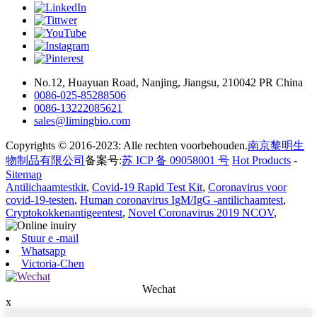
No.12, Huayuan Road, Nanjing, Jiangsu, 210042 PR China
0086-025-85288506
0086-13222085621
sales@limingbio.com
Copyrights © 2016-2023: Alle rechten voorbehouden.
南京黎明生
物制品有限公司
备案号:
苏 ICP 备 09058001 号
Hot Products
-
Sitemap
Antilichaamtestkit
,
Covid-19 Rapid Test Kit
,
Coronavirus voor
covid-19-testen
,
Human coronavirus IgM/IgG -antilichaamtest
,
Cryptokokkenantigeentest
,
Novel Coronavirus 2019 NCOV
,
Stuur e -mail
Whatsapp
Victoria-Chen
Wechat
x