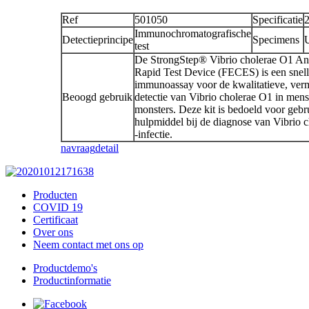
Ref
501050
Specificatie
2
Immunochromatografische
Detectieprincipe
Specimens
U
test
De StrongStep® Vibrio cholerae O1 An
Rapid Test Device (FECES) is een snell
immunoassay voor de kwalitatieve, ver
Beoogd gebruik
detectie van Vibrio cholerae O1 in mense
monsters. Deze kit is bedoeld voor gebr
hulpmiddel bij de diagnose van Vibrio 
-infectie.
navraag
detail
Producten
COVID 19
Certificaat
Over ons
Neem contact met ons op
Productdemo's
Productinformatie