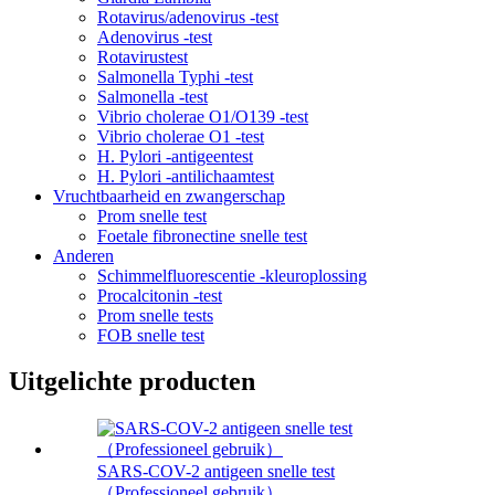
Rotavirus/adenovirus -test
Adenovirus -test
Rotavirustest
Salmonella Typhi -test
Salmonella -test
Vibrio cholerae O1/O139 -test
Vibrio cholerae O1 -test
H. Pylori -antigeentest
H. Pylori -antilichaamtest
Vruchtbaarheid en zwangerschap
Prom snelle test
Foetale fibronectine snelle test
Anderen
Schimmelfluorescentie -kleuroplossing
Procalcitonin -test
Prom snelle tests
FOB snelle test
Uitgelichte producten
SARS-COV-2 antigeen snelle test
（Professioneel gebruik）