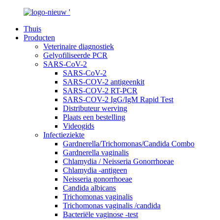
Thuis
Producten
Veterinaire diagnostiek
Gelyofiliseerde PCR
SARS-CoV-2
SARS-CoV-2
SARS-COV-2 antigeenkit
SARS-COV-2 RT-PCR
SARS-COV-2 IgG/IgM Rapid Test
Distributeur werving
Plaats een bestelling
Videogids
Infectieziekte
Gardnerella/Trichomonas/Candida Combo
Gardnerella vaginalis
Chlamydia / Neisseria Gonorrhoeae
Chlamydia -antigeen
Neisseria gonorrhoeae
Candida albicans
Trichomonas vaginalis
Trichomonas vaginalis /candida
Bacteriële vaginose -test