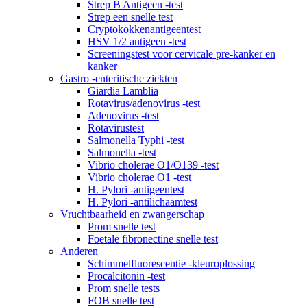
Strep B Antigeen -test
Strep een snelle test
Cryptokokkenantigeentest
HSV 1/2 antigeen -test
Screeningstest voor cervicale pre-kanker en
kanker
Gastro -enteritische ziekten
Giardia Lamblia
Rotavirus/adenovirus -test
Adenovirus -test
Rotavirustest
Salmonella Typhi -test
Salmonella -test
Vibrio cholerae O1/O139 -test
Vibrio cholerae O1 -test
H. Pylori -antigeentest
H. Pylori -antilichaamtest
Vruchtbaarheid en zwangerschap
Prom snelle test
Foetale fibronectine snelle test
Anderen
Schimmelfluorescentie -kleuroplossing
Procalcitonin -test
Prom snelle tests
FOB snelle test