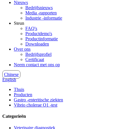
Nieuws
Bedrijfsnieuws
Media -rapporten
Industrie -informatie
Steun
FAQ's
Productdemo's
Productinformatie
Downloaden
Over ons
Bedrijfsprofiel
Certificaat
Neem contact met ons op
Chinese
English
Thuis
Producten
Gastro -enteritische ziekten
Vibrio cholerae O1 -test
Categorieën
Veterinaire diagnostiek