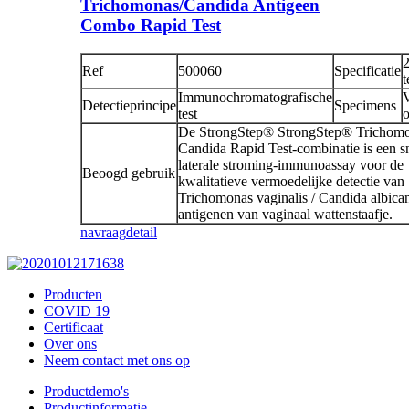
Trichomonas/Candida Antigeen
Combo Rapid Test
Ref
500060
Specificatie
t
Immunochromatografische
V
Detectieprincipe
Specimens
test
o
De StrongStep® StrongStep® Trichomo
Candida Rapid Test-combinatie is een s
laterale stroming-immunoassay voor de
Beoogd gebruik
kwalitatieve vermoedelijke detectie van
Trichomonas vaginalis / Candida albica
antigenen van vaginaal wattenstaafje.
navraag
detail
Producten
COVID 19
Certificaat
Over ons
Neem contact met ons op
Productdemo's
Productinformatie