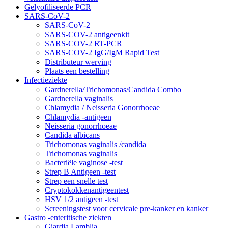
Gelyofiliseerde PCR
SARS-CoV-2
SARS-CoV-2
SARS-COV-2 antigeenkit
SARS-COV-2 RT-PCR
SARS-COV-2 IgG/IgM Rapid Test
Distributeur werving
Plaats een bestelling
Infectieziekte
Gardnerella/Trichomonas/Candida Combo
Gardnerella vaginalis
Chlamydia / Neisseria Gonorrhoeae
Chlamydia -antigeen
Neisseria gonorrhoeae
Candida albicans
Trichomonas vaginalis /candida
Trichomonas vaginalis
Bacteriële vaginose -test
Strep B Antigeen -test
Strep een snelle test
Cryptokokkenantigeentest
HSV 1/2 antigeen -test
Screeningstest voor cervicale pre-kanker en kanker
Gastro -enteritische ziekten
Giardia Lamblia