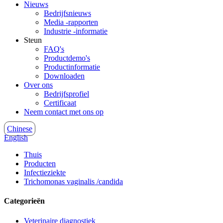
Nieuws
Bedrijfsnieuws
Media -rapporten
Industrie -informatie
Steun
FAQ's
Productdemo's
Productinformatie
Downloaden
Over ons
Bedrijfsprofiel
Certificaat
Neem contact met ons op
Chinese
English
Thuis
Producten
Infectieziekte
Trichomonas vaginalis /candida
Categorieën
Veterinaire diagnostiek