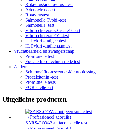
Rotavirus/adenovirus -test
Adenovirus -test
Rotavirustest
Salmonella Typhi -test
Salmonella -test
Vibrio cholerae O1/O139 -test
Vibrio cholerae O1 -test
H. Pylori -antigeentest
H. Pylori -antilichaamtest
Vruchtbaarheid en zwangerschap
Prom snelle test
Foetale fibronectine snelle test
Anderen
Schimmelfluorescentie -kleuroplossing
Procalcitonin -test
Prom snelle tests
FOB snelle test
Uitgelichte producten
SARS-COV-2 antigeen snelle test
（Professioneel gebruik）