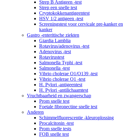
Strep B Antigeen -test
Strep een snelle test
Cryptokokkenantigeentest
HSV 1/2 antigeen -test
Screeningstest voor cervicale pre-kanker en
kanker
Gastro -enteritische ziekten
Giardia Lamblia
Rotavirus/adenovirus -test
Adenovirus -test
Rotavirustest
Salmonella Typhi -test
Salmonella -test
Vibrio cholerae O1/O139 -test
Vibrio cholerae O1 -test
H. Pylori -antigeentest
H. Pylori -antilichaamtest
Vruchtbaarheid en zwangerschap
Prom snelle test
Foetale fibronectine snelle test
Anderen
Schimmelfluorescentie -kleuroplossing
Procalcitonin -test
Prom snelle tests
FOB snelle test