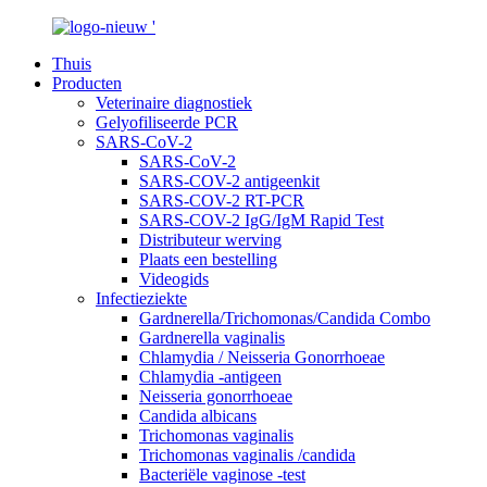
Thuis
Producten
Veterinaire diagnostiek
Gelyofiliseerde PCR
SARS-CoV-2
SARS-CoV-2
SARS-COV-2 antigeenkit
SARS-COV-2 RT-PCR
SARS-COV-2 IgG/IgM Rapid Test
Distributeur werving
Plaats een bestelling
Videogids
Infectieziekte
Gardnerella/Trichomonas/Candida Combo
Gardnerella vaginalis
Chlamydia / Neisseria Gonorrhoeae
Chlamydia -antigeen
Neisseria gonorrhoeae
Candida albicans
Trichomonas vaginalis
Trichomonas vaginalis /candida
Bacteriële vaginose -test