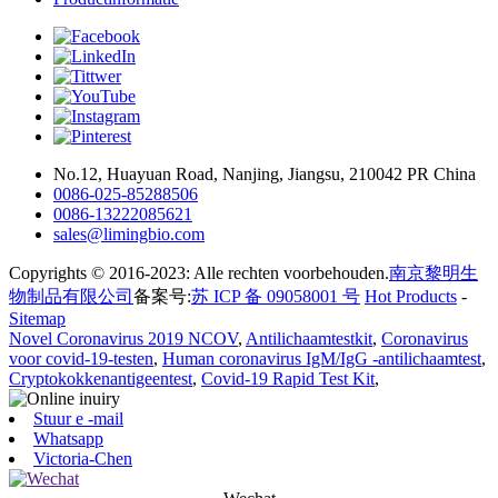
No.12, Huayuan Road, Nanjing, Jiangsu, 210042 PR China
0086-025-85288506
0086-13222085621
sales@limingbio.com
Copyrights © 2016-2023: Alle rechten voorbehouden.
南京黎明生
物制品有限公司
备案号:
苏 ICP 备 09058001 号
Hot Products
-
Sitemap
Novel Coronavirus 2019 NCOV
,
Antilichaamtestkit
,
Coronavirus
voor covid-19-testen
,
Human coronavirus IgM/IgG -antilichaamtest
,
Cryptokokkenantigeentest
,
Covid-19 Rapid Test Kit
,
Stuur e -mail
Whatsapp
Victoria-Chen