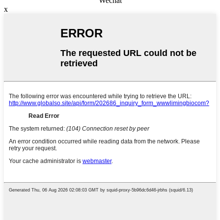
Wechat
x