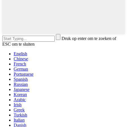
Druk op enter om te zoeken of
ESC om te sluiten
English
Chinese
French
German
Portuguese
Spanish
Russian
Japanese
Korean
Arabic
Irish
Greek
Turkish
Italian
Danish