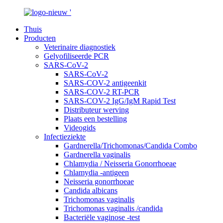
Thuis
Producten
Veterinaire diagnostiek
Gelyofiliseerde PCR
SARS-CoV-2
SARS-CoV-2
SARS-COV-2 antigeenkit
SARS-COV-2 RT-PCR
SARS-COV-2 IgG/IgM Rapid Test
Distributeur werving
Plaats een bestelling
Videogids
Infectieziekte
Gardnerella/Trichomonas/Candida Combo
Gardnerella vaginalis
Chlamydia / Neisseria Gonorrhoeae
Chlamydia -antigeen
Neisseria gonorrhoeae
Candida albicans
Trichomonas vaginalis
Trichomonas vaginalis /candida
Bacteriële vaginose -test