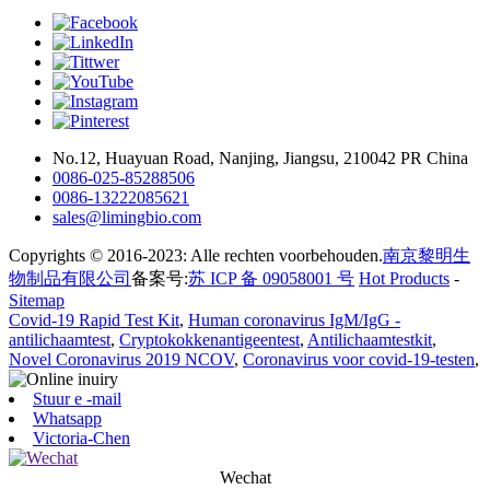
No.12, Huayuan Road, Nanjing, Jiangsu, 210042 PR China
0086-025-85288506
0086-13222085621
sales@limingbio.com
Copyrights © 2016-2023: Alle rechten voorbehouden.
南京黎明生
物制品有限公司
备案号:
苏 ICP 备 09058001 号
Hot Products
-
Sitemap
Covid-19 Rapid Test Kit
,
Human coronavirus IgM/IgG -
antilichaamtest
,
Cryptokokkenantigeentest
,
Antilichaamtestkit
,
Novel Coronavirus 2019 NCOV
,
Coronavirus voor covid-19-testen
,
Stuur e -mail
Whatsapp
Victoria-Chen
Wechat