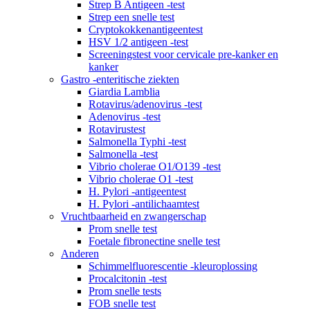
Strep B Antigeen -test
Strep een snelle test
Cryptokokkenantigeentest
HSV 1/2 antigeen -test
Screeningstest voor cervicale pre-kanker en
kanker
Gastro -enteritische ziekten
Giardia Lamblia
Rotavirus/adenovirus -test
Adenovirus -test
Rotavirustest
Salmonella Typhi -test
Salmonella -test
Vibrio cholerae O1/O139 -test
Vibrio cholerae O1 -test
H. Pylori -antigeentest
H. Pylori -antilichaamtest
Vruchtbaarheid en zwangerschap
Prom snelle test
Foetale fibronectine snelle test
Anderen
Schimmelfluorescentie -kleuroplossing
Procalcitonin -test
Prom snelle tests
FOB snelle test