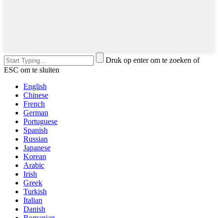
Druk op enter om te zoeken of
ESC om te sluiten
English
Chinese
French
German
Portuguese
Spanish
Russian
Japanese
Korean
Arabic
Irish
Greek
Turkish
Italian
Danish
Romanian