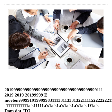
20199999999999999999999999999999999999999111
2019 2019 20199999 E
moetene9999191999998311133113331322111152222222111
-11111111111a's11111a's1a's1a's1a's1a's1a's D1a's
Dam dat ’TO