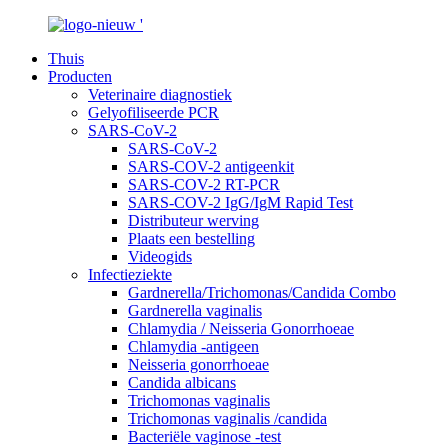
Thuis
Producten
Veterinaire diagnostiek
Gelyofiliseerde PCR
SARS-CoV-2
SARS-CoV-2
SARS-COV-2 antigeenkit
SARS-COV-2 RT-PCR
SARS-COV-2 IgG/IgM Rapid Test
Distributeur werving
Plaats een bestelling
Videogids
Infectieziekte
Gardnerella/Trichomonas/Candida Combo
Gardnerella vaginalis
Chlamydia / Neisseria Gonorrhoeae
Chlamydia -antigeen
Neisseria gonorrhoeae
Candida albicans
Trichomonas vaginalis
Trichomonas vaginalis /candida
Bacteriële vaginose -test