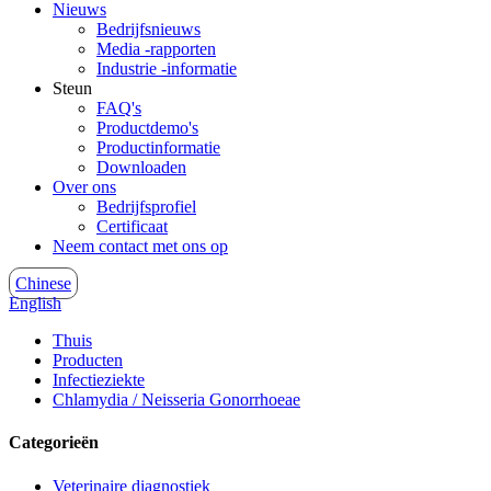
Nieuws
Bedrijfsnieuws
Media -rapporten
Industrie -informatie
Steun
FAQ's
Productdemo's
Productinformatie
Downloaden
Over ons
Bedrijfsprofiel
Certificaat
Neem contact met ons op
Chinese
English
Thuis
Producten
Infectieziekte
Chlamydia / Neisseria Gonorrhoeae
Categorieën
Veterinaire diagnostiek