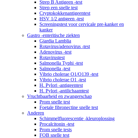
Strep B Antigeen -test
Strep een snelle test
Cryptokokkenantigeentest
HSV 1/2 antigeen -test
Screeningstest voor cervicale pre-kanker en
kanker
Gastro -enteritische ziekten
Giardia Lamblia
Rotavirus/adenovirus -test
Adenovirus -test
Rotavirustest
Salmonella Typhi -test
Salmonella -test
Vibrio cholerae O1/O139 -test
Vibrio cholerae O1 -test
H. Pylori -antigeentest
H. Pylori -antilichaamtest
Vruchtbaarheid en zwangerschap
Prom snelle test
Foetale fibronectine snelle test
Anderen
Schimmelfluorescentie -kleuroplossing
Procalcitonin -test
Prom snelle tests
FOB snelle test