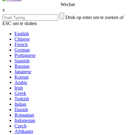
Wechat
x
Druk op enter om te zoeken of
ESC om te sluiten
English
Chinese
French
German
Portuguese
Spanish
Russian
Japanese
Korean
Arabic
Irish
Greek
Turkish
Italian
Danish
Romanian
Indonesian
Czech
Afrikaans