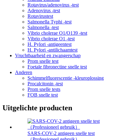
Rotavirus/adenovirus -test
Adenovirus -test
Rotavirustest
Salmonella Typhi -test
Salmonella -test
Vibrio cholerae O1/O139 -test
Vibrio cholerae O1 -test
H. Pylori -antigeentest
H. Pylori -antilichaamtest
Vruchtbaarheid en zwangerschap
Prom snelle test
Foetale fibronectine snelle test
Anderen
Schimmelfluorescentie -kleuroplossing
Procalcitonin -test
Prom snelle tests
FOB snelle test
Uitgelichte producten
SARS-COV-2 antigeen snelle test
（Professioneel gebruik）