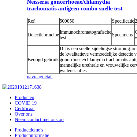
Neisseria gonorrhoeae/chlamydia
trachomatis antigeen combo snelle test
Ref
500050
Specificatie
2
Immunochromatografische
C
Detectieprincipe
Specimens
test
w
Dit is een snelle zijdelingse stroming-
de kwalitatieve vermoedelijke detectie 
Beoogd gebruik
gonorrhoeae/chlamydia trachomatis anti
mannelijke urethrale en vrouwelijke cer
wattenstaafjes
navraag
detail
Producten
COVID 19
Certificaat
Over ons
Neem contact met ons op
Productdemo's
Productinformatie