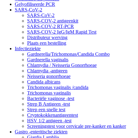
Gelyofiliseerde PCR
SARS-CoV-2
SARS-CoV-2
SARS-COV-2 antigeenkit
SARS-COV-2 RT-PCR
SARS-COV-2 IgG/IgM Rapid Test
Distributeur werving
Plaats een bestelling
Infectieziekte
Gardnerella/Trichomonas/Candida Combo
Gardnerella vaginalis
Chlamydia / Neisseria Gonorrhoeae
Chlamydia -antigeen
Neisseria gonorrhoeae
Candida albicans
Trichomonas vaginalis /candida
Trichomonas vaginalis
Bacteriële vaginose -test
Strep B Antigeen -test
Strep een snelle test
Cryptokokkenantigeentest
HSV 1/2 antigeen -test
Screeningstest voor cervicale pre-kanker en kanker
Gastro -enteritische ziekten
Giardia Lamblia