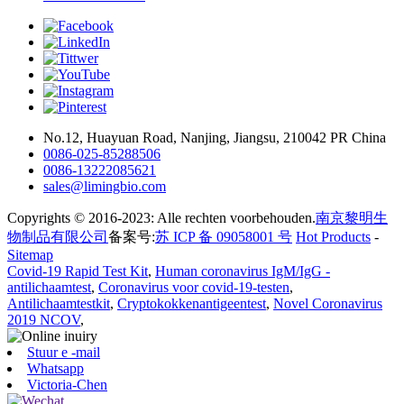
No.12, Huayuan Road, Nanjing, Jiangsu, 210042 PR China
0086-025-85288506
0086-13222085621
sales@limingbio.com
Copyrights © 2016-2023: Alle rechten voorbehouden.
南京黎明生
物制品有限公司
备案号:
苏 ICP 备 09058001 号
Hot Products
-
Sitemap
Covid-19 Rapid Test Kit
,
Human coronavirus IgM/IgG -
antilichaamtest
,
Coronavirus voor covid-19-testen
,
Antilichaamtestkit
,
Cryptokokkenantigeentest
,
Novel Coronavirus
2019 NCOV
,
Stuur e -mail
Whatsapp
Victoria-Chen