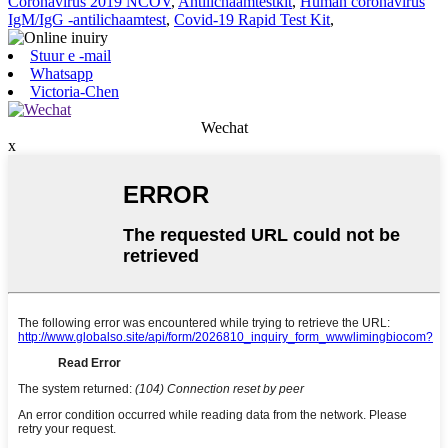
Coronavirus 2019 NCOV
,
Antilichaamtestkit
,
Human coronavirus
IgM/IgG -antilichaamtest
,
Covid-19 Rapid Test Kit
,
Stuur e -mail
Whatsapp
Victoria-Chen
Wechat
x