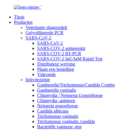
Thuis
Producten
Veterinaire diagnostiek
Gelyofiliseerde PCR
SARS-CoV-2
SARS-CoV-2
SARS-COV-2 antigeenkit
SARS-COV-2 RT-PCR
SARS-COV-2 IgG/IgM Rapid Test
Distributeur werving
Plaats een bestelling
Videogids
Infectieziekte
Gardnerella/Trichomonas/Candida Combo
Gardnerella vaginalis
Chlamydia / Neisseria Gonorrhoeae
Chlamydia -antigeen
Neisseria gonorrhoeae
Candida albicans
Trichomonas vaginalis
Trichomonas vaginalis /candida
Bacteriële vaginose -test