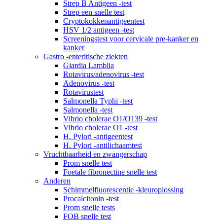
Strep B Antigeen -test
Strep een snelle test
Cryptokokkenantigeentest
HSV 1/2 antigeen -test
Screeningstest voor cervicale pre-kanker en
kanker
Gastro -enteritische ziekten
Giardia Lamblia
Rotavirus/adenovirus -test
Adenovirus -test
Rotavirustest
Salmonella Typhi -test
Salmonella -test
Vibrio cholerae O1/O139 -test
Vibrio cholerae O1 -test
H. Pylori -antigeentest
H. Pylori -antilichaamtest
Vruchtbaarheid en zwangerschap
Prom snelle test
Foetale fibronectine snelle test
Anderen
Schimmelfluorescentie -kleuroplossing
Procalcitonin -test
Prom snelle tests
FOB snelle test