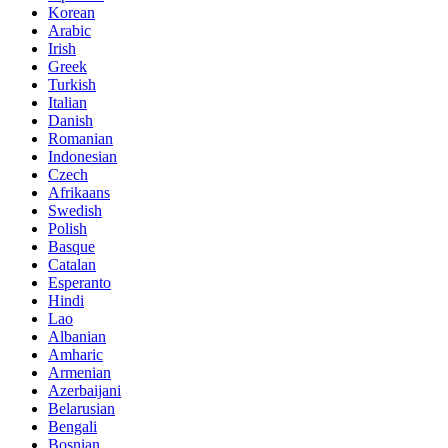
Korean
Arabic
Irish
Greek
Turkish
Italian
Danish
Romanian
Indonesian
Czech
Afrikaans
Swedish
Polish
Basque
Catalan
Esperanto
Hindi
Lao
Albanian
Amharic
Armenian
Azerbaijani
Belarusian
Bengali
Bosnian