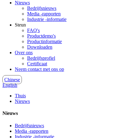
Nieuws
Bedrijfsnieuws
Media -rapporten
Industrie -informatie
Steun
FAQ's
Productdemo's
Productinformatie
Downloaden
Over ons
Bedrijfsprofiel
Certificaat
Neem contact met ons op
Chinese
English
Thuis
Nieuws
Nieuws
Bedrijfsnieuws
Media -rapporten
Industrie -informatie