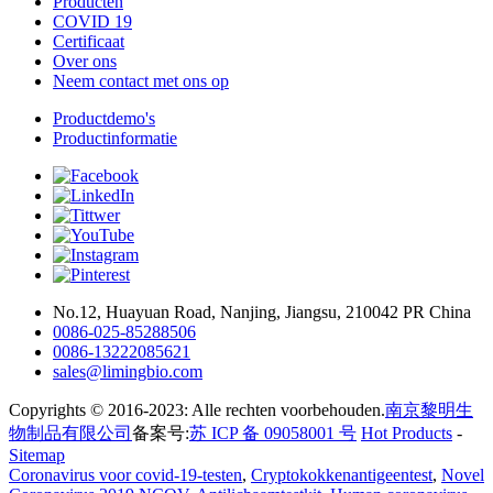
Producten
COVID 19
Certificaat
Over ons
Neem contact met ons op
Productdemo's
Productinformatie
No.12, Huayuan Road, Nanjing, Jiangsu, 210042 PR China
0086-025-85288506
0086-13222085621
sales@limingbio.com
Copyrights © 2016-2023: Alle rechten voorbehouden.
南京黎明生
物制品有限公司
备案号:
苏 ICP 备 09058001 号
Hot Products
-
Sitemap
Coronavirus voor covid-19-testen
,
Cryptokokkenantigeentest
,
Novel