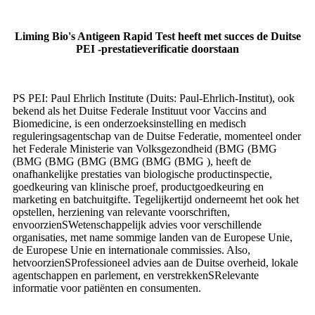
Liming Bio's Antigeen Rapid Test heeft met succes de Duitse
PEI -prestatieverificatie doorstaan
PS PEI: Paul Ehrlich Institute (Duits: Paul-Ehrlich-Institut), ook
bekend als het Duitse Federale Instituut voor Vaccins and
Biomedicine, is een onderzoeksinstelling en medisch
reguleringsagentschap van de Duitse Federatie, momenteel onder
het Federale Ministerie van Volksgezondheid (BMG (BMG
(BMG (BMG (BMG (BMG (BMG (BMG ), heeft de
onafhankelijke prestaties van biologische productinspectie,
goedkeuring van klinische proef, productgoedkeuring en
marketing en batchuitgifte. Tegelijkertijd onderneemt het ook het
opstellen, herziening van relevante voorschriften,
en
voorzien
S
Wetenschappelijk advies voor verschillende
organisaties, met name sommige landen van de Europese Unie,
de Europese Unie en internationale commissies. A
lso,
het
voorzien
S
Professioneel advies aan de Duitse overheid, lokale
agentschappen en parlement, en verstrekken
S
Relevante
informatie voor patiënten en consumenten.