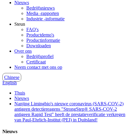
Nieuws
Bedrijfsnieuws
Media -rapporten
Industrie -informatie
Steun
FAQ's
Productdemo's
Productinformatie
Downloaden
Over ons
Bedrijfsprofiel
Certificaat
Neem contact met ons op
Chinese
English
Thuis
Nieuws
Nanjing Limingbio's nieuwe coronavirus (SARS-COV-2)
antigeen detectiereagens "StrongStep® SARS-COV-2
antigeen Rapid Test" heeft de prestatieverificatie verkregen
van Paul-Ehrlich-Institut (PEI) in Duitsland!
Nieuws