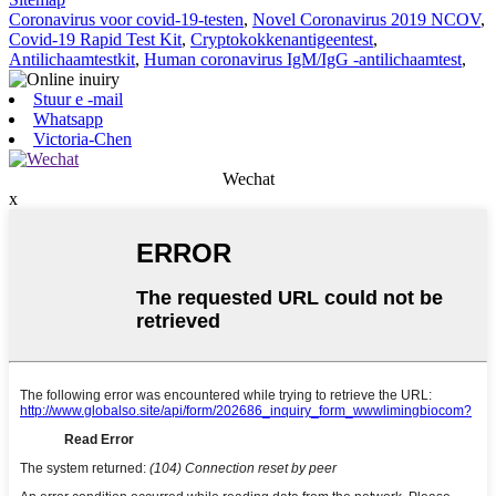
Coronavirus voor covid-19-testen
,
Novel Coronavirus 2019 NCOV
,
Covid-19 Rapid Test Kit
,
Cryptokokkenantigeentest
,
Antilichaamtestkit
,
Human coronavirus IgM/IgG -antilichaamtest
,
Stuur e -mail
Whatsapp
Victoria-Chen
Wechat
x