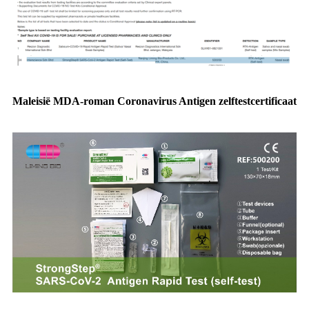
Maleisië MDA-roman Coronavirus Antigen zelftestcertificaat