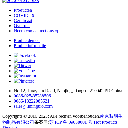
Producten
COVID 19
Certificaat
Over ons
Neem contact met ons op
Productdemo's
Productinformatie
No.12, Huayuan Road, Nanjing, Jiangsu, 210042 PR China
0086-025-85288506
0086-13222085621
sales@limingbio.com
Copyrights © 2016-2023: Alle rechten voorbehouden.
南京黎明生
物制品有限公司
备案号:
苏 ICP 备 09058001 号
Hot Products
-
Sitemap