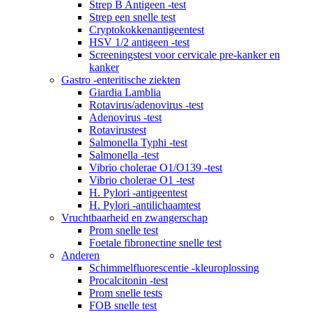
Strep B Antigeen -test
Strep een snelle test
Cryptokokkenantigeentest
HSV 1/2 antigeen -test
Screeningstest voor cervicale pre-kanker en
kanker
Gastro -enteritische ziekten
Giardia Lamblia
Rotavirus/adenovirus -test
Adenovirus -test
Rotavirustest
Salmonella Typhi -test
Salmonella -test
Vibrio cholerae O1/O139 -test
Vibrio cholerae O1 -test
H. Pylori -antigeentest
H. Pylori -antilichaamtest
Vruchtbaarheid en zwangerschap
Prom snelle test
Foetale fibronectine snelle test
Anderen
Schimmelfluorescentie -kleuroplossing
Procalcitonin -test
Prom snelle tests
FOB snelle test