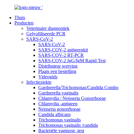
Thuis
Producten
Veterinaire diagnostiek
Gelyofiliseerde PCR
SARS-CoV-2
SARS-CoV-2
SARS-COV-2 antigeenkit
SARS-COV-2 RT-PCR
SARS-COV-2 IgG/IgM Rapid Test
Distributeur werving
Plaats een bestelling
Videogids
Infectieziekte
Gardnerella/Trichomonas/Candida Combo
Gardnerella vaginalis
Chlamydia / Neisseria Gonorrhoeae
Chlamydia -antigeen
Neisseria gonorrhoeae
Candida albicans
Trichomonas vaginalis
Trichomonas vaginalis /candida
Bacteriële vaginose -test